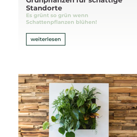
Grünpflanzen für schattige
Standorte
Es grünt so grün wenn
Schattenpflanzen blühen!
weiterlesen