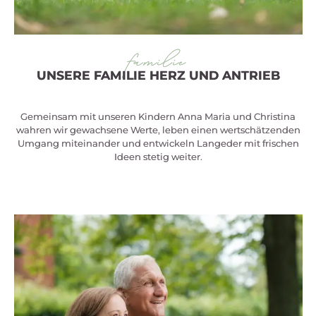
familie
familie
UNSERE FAMILIE HERZ UND ANTRIEB
UNSERE FAMILIE HERZ UND ANTRIEB
Gemeinsam mit unseren Kindern Anna Maria und Christina
Gemeinsam mit unseren Kindern Anna Maria und Christina
wahren wir gewachsene Werte, leben einen wertschätzenden
wahren wir gewachsene Werte, leben einen wertschätzenden
Umgang miteinander und entwickeln Langeder mit frischen
Umgang miteinander und entwickeln Langeder mit frischen
Ideen stetig weiter.
Ideen stetig weiter.