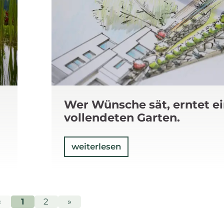
Wer Wünsche sät, erntet e
vollendeten Garten.
weiterlesen
«
1
2
»