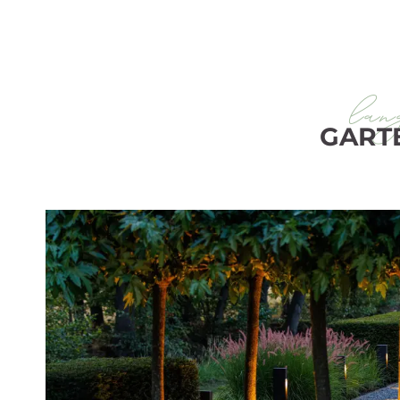
lan
GART