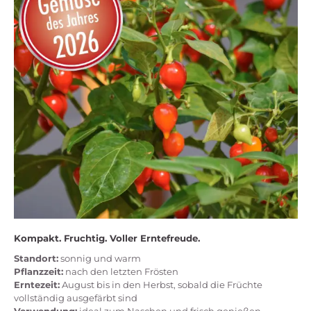
Kompakt. Fruchtig. Voller Erntefreude.
Standort:
sonnig und warm
Pflanzzeit:
nach den letzten Frösten
Erntezeit:
August bis in den Herbst, sobald die Früchte
vollständig ausgefärbt sind